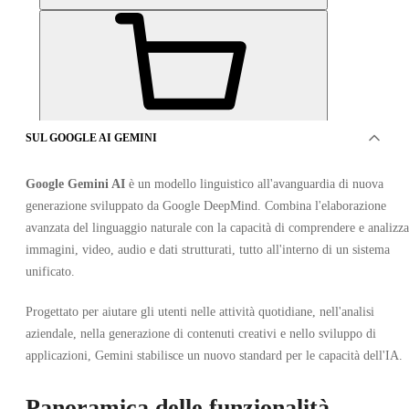
SUL GOOGLE AI GEMINI
OFFERTO DA 1 VENDITORE
Google Gemini AI
è un modello linguistico all'avanguardia di nuova
generazione sviluppato da Google DeepMind. Combina l'elaborazione
avanzata del linguaggio naturale con la capacità di comprendere e analizza
immagini, video, audio e dati strutturati, tutto all'interno di un sistema
unificato.
Progettato per aiutare gli utenti nelle attività quotidiane, nell'analisi
Google AI Gemini Advanced 3 mesi
aziendale, nella generazione di contenuti creativi e nello sviluppo di
applicazioni, Gemini stabilisce un nuovo standard per le capacità dell'IA.
•
Gemini
•
Link di invito
Panoramica delle funzionalità