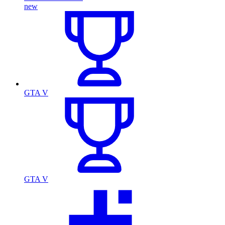
new
GTA V
GTA V