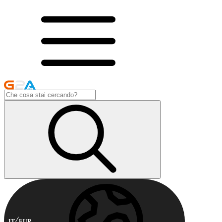
IT
EUR