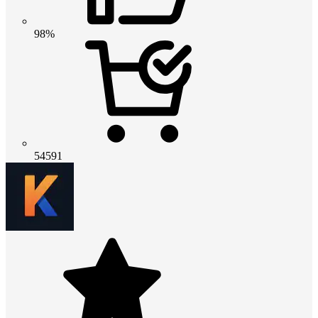
98%
54591