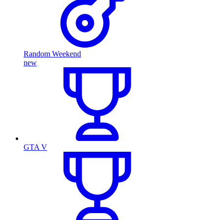
Random Weekend
new
GTA V