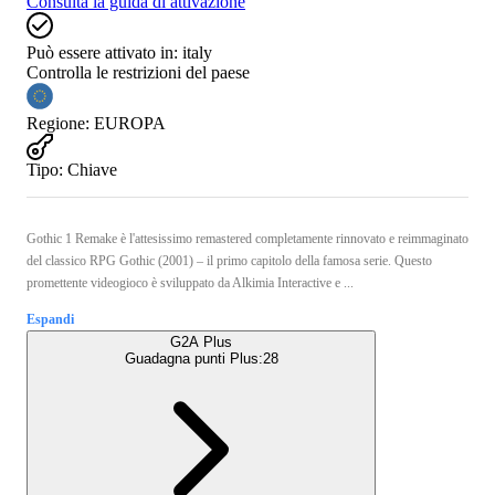
Consulta la guida di attivazione
Può essere attivato in:
italy
Controlla le restrizioni del paese
Regione
:
EUROPA
Tipo
:
Chiave
Gothic 1 Remake è l'attesissimo remastered completamente rinnovato e reimmaginato
del classico RPG Gothic (2001) – il primo capitolo della famosa serie. Questo
promettente videogioco è sviluppato da Alkimia Interactive e ...
Espandi
G2A Plus
Guadagna punti Plus:
28