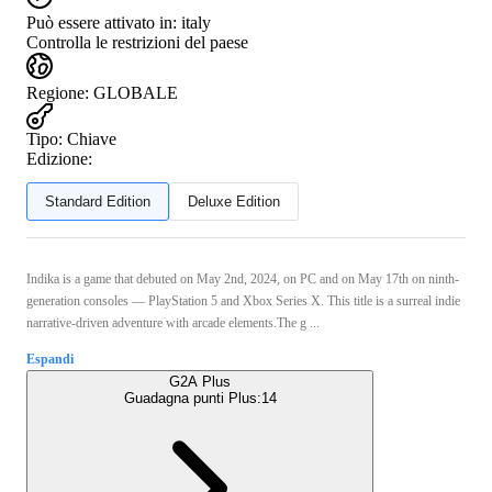
Può essere attivato in:
italy
Controlla le restrizioni del paese
Regione
:
GLOBALE
Tipo
:
Chiave
Edizione:
Standard Edition
Deluxe Edition
Indika is a game that debuted on May 2nd, 2024, on PC and on May 17th on ninth-
generation consoles — PlayStation 5 and Xbox Series X. This title is a surreal indie
narrative-driven adventure with arcade elements.The g ...
Espandi
G2A Plus
Guadagna punti Plus:
14