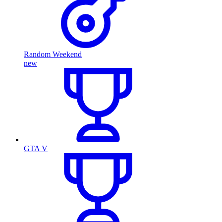
Random Weekend
new
GTA V