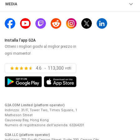
Termini e Condizioni
Importazione tramite API
MEDIA
Notizie sui giochi
Confidentialité et Cookies
Prova G2A Ads
G2A News - gaming e tendenze
Impostazioni dei cookie
Programma di affiliazione
G2A Insights - business e tecnologia
DSA e GPSR
Collaborazioni con creatori
Comunicati stampa
Politica di rimborso
Installa l'app G2A
Pubblicità su G2A.COM
Partnership con i media
Ottieni i migliori giochi al miglior prezzo in
Mappa delle categorie
ogni momento!
Sito aziendale
4.6 - 113,300
voti
G2A.COM Limited (platform operator)
Indirizzo: 31/F, Tower Two, Times Square, 1
Matheson Street
Causeway Bay, Hong Kong
Numero di registrazione dell'azienda: 63264201
G2A LLC (platform operator)
Indirizzo: 701 South Carson Street, Suite 200, Carson City,