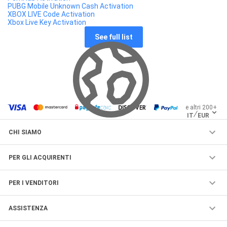
PUBG Mobile Unknown Cash Activation
XBOX LIVE Code Activation
Xbox Live Key Activation
See full list
e altri 200+
IT
EUR
CHI SIAMO
Azienda
PER GLI ACQUIRENTI
Marketplace
Assistenza acquirenti
Sicurezza
PER I VENDITORI
Come acquistare
Lavora con noi
Assistenza venditori
Acquista con G2A Plus
ASSISTENZA
Contatti
Come vendere
Programma di affiliazione