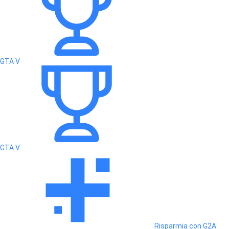
GTA V
GTA V
Risparmia con G2A