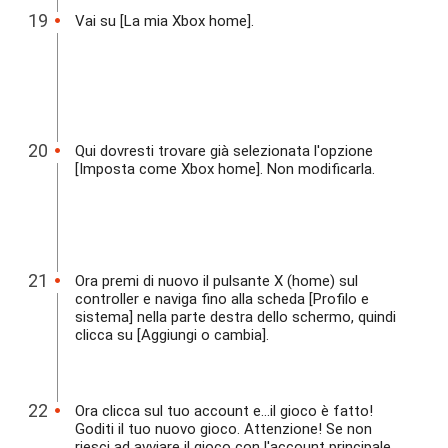
Vai su [La mia Xbox home].
Qui dovresti trovare già selezionata l'opzione
[Imposta come Xbox home]. Non modificarla.
Ora premi di nuovo il pulsante X (home) sul
controller e naviga fino alla scheda [Profilo e
sistema] nella parte destra dello schermo, quindi
clicca su [Aggiungi o cambia].
Ora clicca sul tuo account e...il gioco è fatto!
Goditi il tuo nuovo gioco. Attenzione! Se non
riesci ad avviare il gioco con l'account principale,