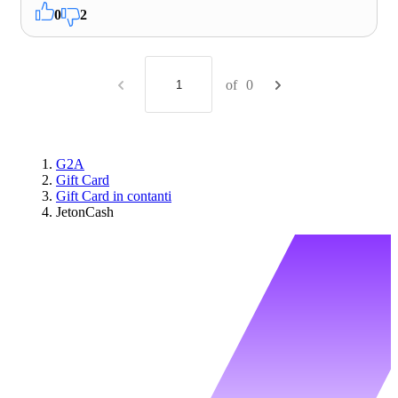
0
2
of
0
G2A
Gift Card
Gift Card in contanti
JetonCash