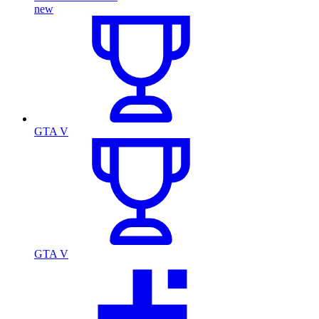
new
GTA V
GTA V