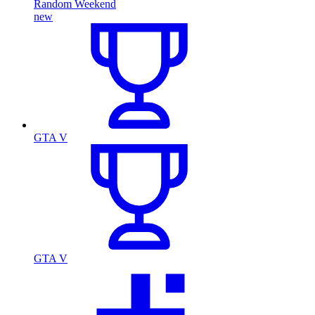
Random Weekend
new
GTA V
GTA V