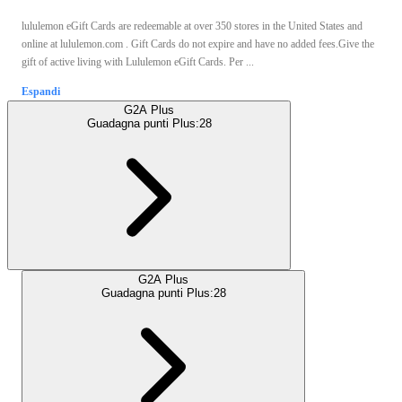
lululemon eGift Cards are redeemable at over 350 stores in the United States and
online at lululemon.com . Gift Cards do not expire and have no added fees.Give the
gift of active living with Lululemon eGift Cards. Per ...
Espandi
G2A Plus
Guadagna punti Plus:
28
G2A Plus
Guadagna punti Plus:
28