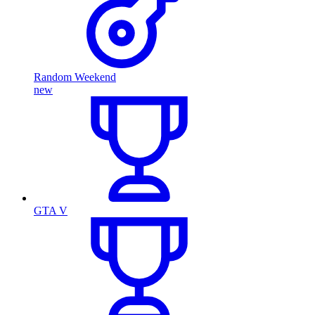
Random Weekend
new
GTA V