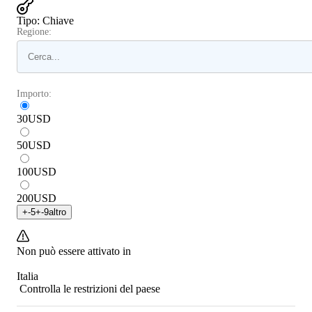
Tipo
:
Chiave
Regione:
Importo:
30
USD
50
USD
100
USD
200
USD
+
-5
+
-9
altro
Non può essere attivato in
Italia
Controlla le restrizioni del paese