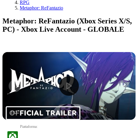
RPG
Metaphor: ReFantazio
Metaphor: ReFantazio (Xbox Series X/S,
PC) - Xbox Live Account - GLOBALE
1
/
12
Piattaforma
: