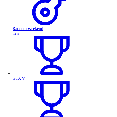
Random Weekend
new
GTA V