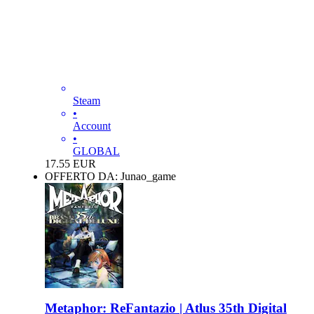
Steam
•
Account
•
GLOBAL
17.55
EUR
OFFERTO DA: Junao_game
Metaphor: ReFantazio | Atlus 35th Digital