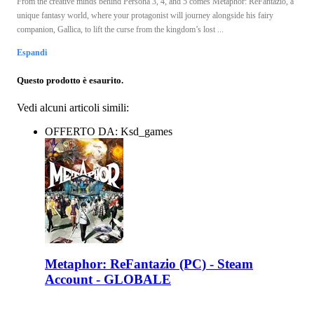
From the creative minds behind Persona 3, 4, and 5 comes Metaphor: ReFantazio, a
unique fantasy world, where your protagonist will journey alongside his fairy
companion, Gallica, to lift the curse from the kingdom’s lost ...
Espandi
Questo prodotto è esaurito.
Vedi alcuni articoli simili:
OFFERTO DA: Ksd_games
Metaphor: ReFantazio (PC) - Steam
Account - GLOBALE