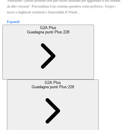
Attenzione! Questo prodotto non può essere utilizzato per aggiornare il tuo sistema
da altre versioni! Personalizza il tuo sistema operativo come preferisci. Scopri i
nuovi e migliorati strumenti e funzionalità di Windo ...
Espandi
G2A Plus
Guadagna punti Plus:
228
G2A Plus
Guadagna punti Plus:
228