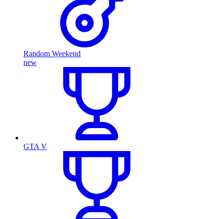
Random Weekend
new
GTA V