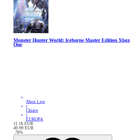
Monster Hunter World: Iceborne Master Edition Xbox
One
Xbox Live
•
Chiave
•
EUROPA
11.16
EUR
49.99
EUR
-
78
%