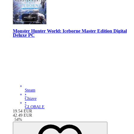
Monster Hunter World: Iceborne Master Edition Digital
Deluxe PC
Steam
•
Chiave
•
GLOBALE
19.54
EUR
42.49
EUR
-
54
%