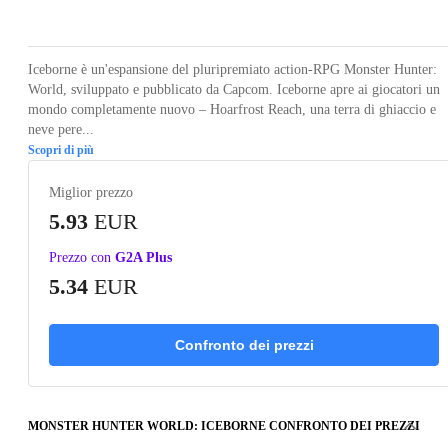
Loading...
Loading...
Loading...
Loading...
Loading
Iceborne è un'espansione del pluripremiato action-RPG Monster Hunter:
World, sviluppato e pubblicato da Capcom. Iceborne apre ai giocatori un
mondo completamente nuovo – Hoarfrost Reach, una terra di ghiaccio e
neve pere...
Scopri di più
Miglior prezzo
5.93
EUR
Prezzo con
G2A Plus
5.34
EUR
Confronto dei prezzi
MONSTER HUNTER WORLD: ICEBORNE CONFRONTO DEI PREZZI