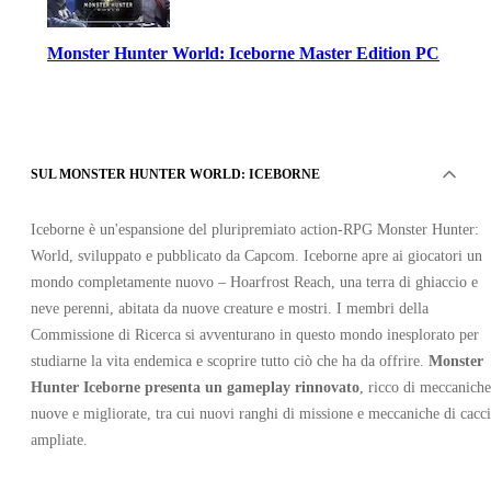
Monster Hunter World: Iceborne Master Edition PC
SUL MONSTER HUNTER WORLD: ICEBORNE
Iceborne è un'espansione del pluripremiato action-RPG Monster Hunter:
Steam
World, sviluppato e pubblicato da Capcom. Iceborne apre ai giocatori un
•
mondo completamente nuovo – Hoarfrost Reach, una terra di ghiaccio e
Chiave
•
neve perenni, abitata da nuove creature e mostri. I membri della
RoW
10.98
EUR
Commissione di Ricerca si avventurano in questo mondo inesplorato per
59.99
EUR
studiarne la vita endemica e scoprire tutto ciò che ha da offrire.
Monster
-
82
%
Hunter Iceborne
presenta un gameplay rinnovato
, ricco di meccaniche
nuove e migliorate, tra cui nuovi ranghi di missione e meccaniche di cacc
ampliate.