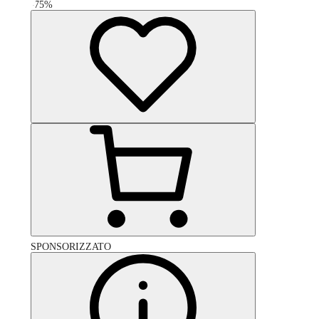
-
75
%
SPONSORIZZATO