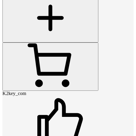
K2key_com