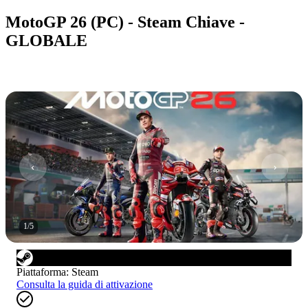
MotoGP 26 (PC) - Steam Chiave -
GLOBALE
1
/
5
Piattaforma
:
Steam
Consulta la guida di attivazione