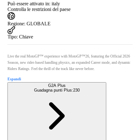
Può essere attivato in:
italy
Controlla le restrizioni del paese
Regione
:
GLOBALE
Tipo
:
Chiave
Live the real MotoGP™ experience with MotoGP™26, featuring the Official 2026
Season, new rider-based handling physics, an expanded Career mode, and dynamic
Riders Ratings. Feel the thrill of the track like never before.
Espandi
G2A Plus
Guadagna punti Plus:
230