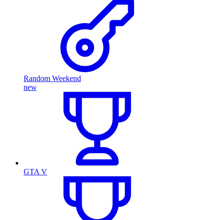
Random Weekend
new
GTA V