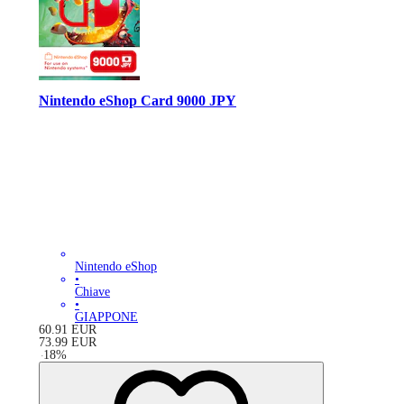
Nintendo eShop Card 9000 JPY
Nintendo eShop
•
Chiave
•
GIAPPONE
60.91
EUR
73.99
EUR
-
18
%