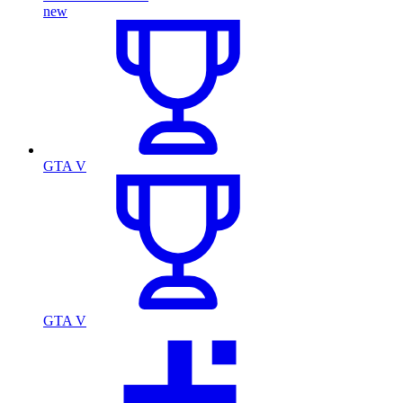
new
GTA V
GTA V