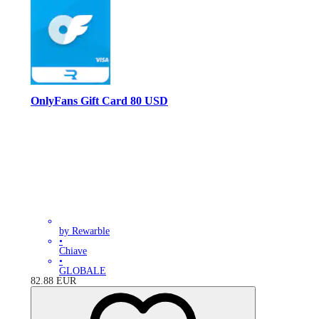
OnlyFans Gift Card 80 USD
by Rewarble
•
Chiave
•
GLOBALE
82.88
EUR