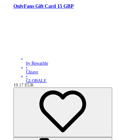
OnlyFans Gift Card 15 GBP
by Rewarble
•
Chiave
•
GLOBALE
19.17
EUR