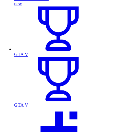
new
GTA V
GTA V