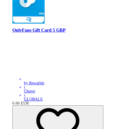
OnlyFans Gift Card 5 GBP
by Rewarble
•
Chiave
•
GLOBALE
6.66
EUR