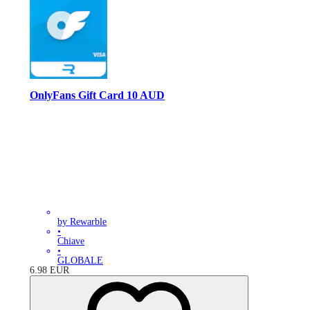
OnlyFans Gift Card 10 AUD
by Rewarble
•
Chiave
•
GLOBALE
6.98
EUR