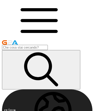
IT
EUR