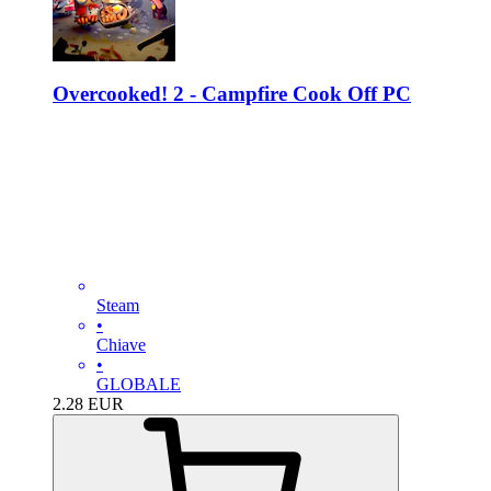
Overcooked! 2 - Campfire Cook Off PC
Steam
•
Chiave
•
GLOBALE
2.28
EUR