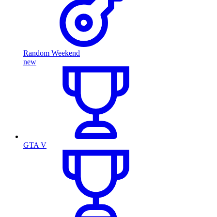
Random Weekend
new
GTA V