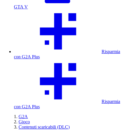
GTA V
Risparmia
con G2A Plus
Risparmia
con G2A Plus
G2A
Gioco
Contenuti scaricabili (DLC)