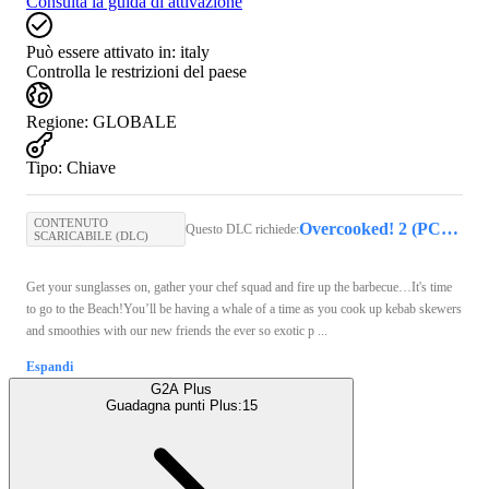
Consulta la guida di attivazione
Può essere attivato in:
italy
Controlla le restrizioni del paese
Regione
:
GLOBALE
Tipo
:
Chiave
CONTENUTO
Overcooked! 2 (PC) - Steam Key - GLOBAL
Questo DLC richiede:
SCARICABILE (DLC)
Get your sunglasses on, gather your chef squad and fire up the barbecue…It's time
to go to the Beach!You’ll be having a whale of a time as you cook up kebab skewers
and smoothies with our new friends the ever so exotic p ...
Espandi
G2A Plus
Guadagna punti Plus:
15