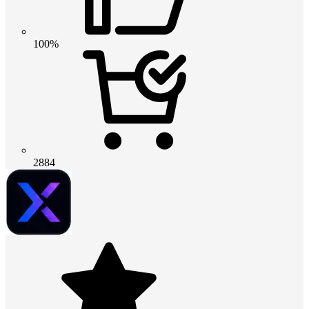
100%
2884