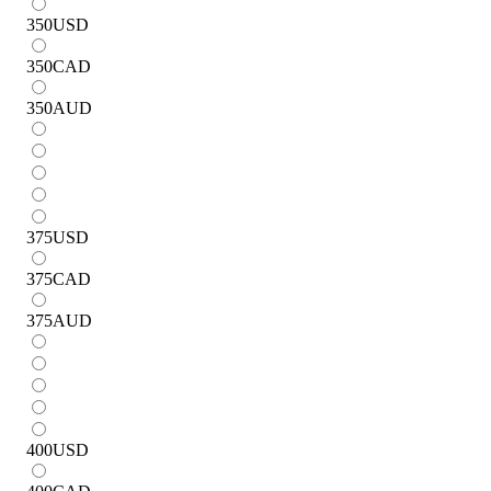
350
USD
350
CAD
350
AUD
375
USD
375
CAD
375
AUD
400
USD