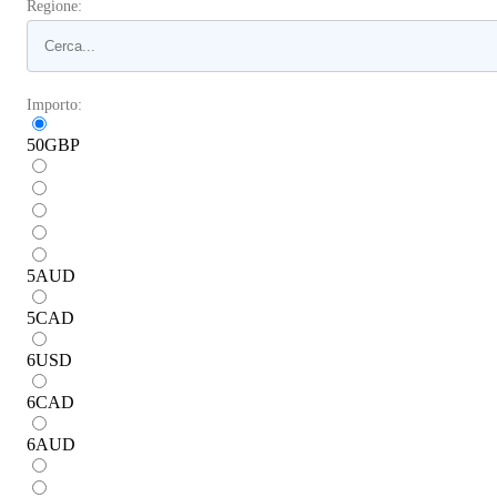
Regione:
Importo:
50
GBP
5
AUD
5
CAD
6
USD
6
CAD
6
AUD