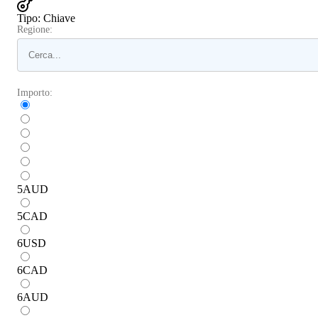
Tipo
:
Chiave
Regione:
Importo:
5
AUD
5
CAD
6
USD
6
CAD
6
AUD