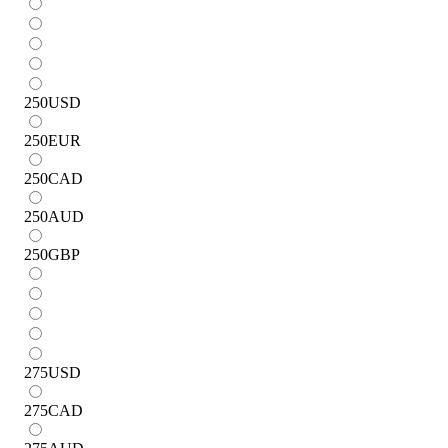
250
USD
250
EUR
250
CAD
250
AUD
250
GBP
275
USD
275
CAD