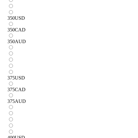
350
USD
350
CAD
350
AUD
375
USD
375
CAD
375
AUD
400
USD