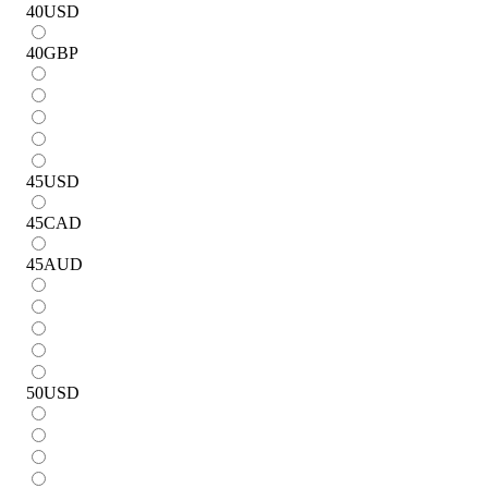
40
USD
40
GBP
45
USD
45
CAD
45
AUD
50
USD