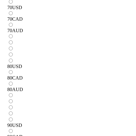
70
USD
70
CAD
70
AUD
80
USD
80
CAD
80
AUD
90
USD