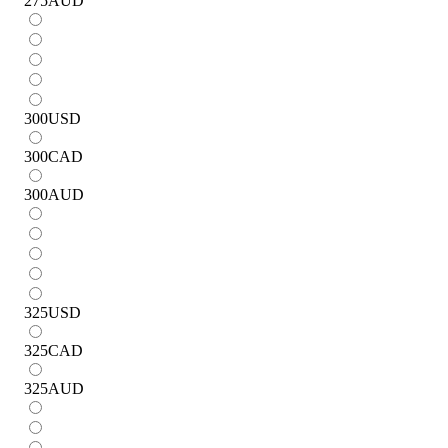
275
AUD
300
USD
300
CAD
300
AUD
325
USD
325
CAD
325
AUD