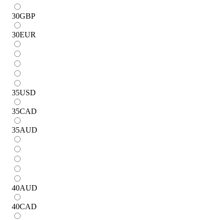
30
GBP
30
EUR
35
USD
35
CAD
35
AUD
40
AUD
40
CAD