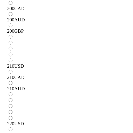
200
CAD
200
AUD
200
GBP
210
USD
210
CAD
210
AUD
220
USD