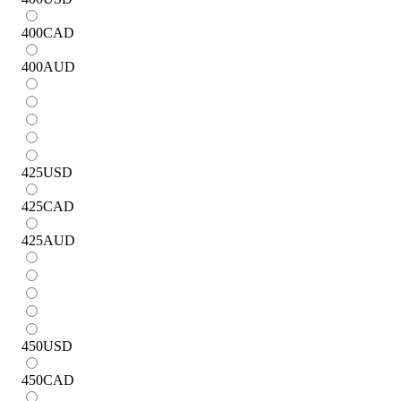
400
CAD
400
AUD
425
USD
425
CAD
425
AUD
450
USD
450
CAD