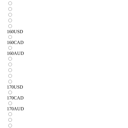
160
USD
160
CAD
160
AUD
170
USD
170
CAD
170
AUD