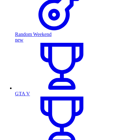
Random Weekend
new
GTA V