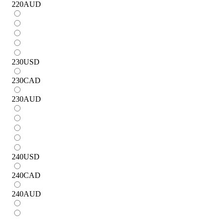
220
AUD
230
USD
230
CAD
230
AUD
240
USD
240
CAD
240
AUD