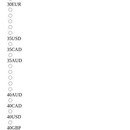
30
EUR
35
USD
35
CAD
35
AUD
40
AUD
40
CAD
40
USD
40
GBP