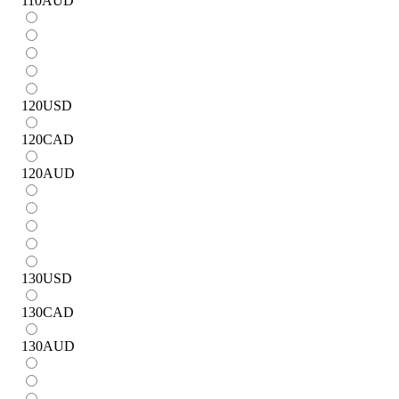
110
AUD
120
USD
120
CAD
120
AUD
130
USD
130
CAD
130
AUD