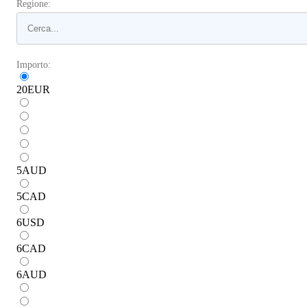
Regione:
Importo:
20
EUR
5
AUD
5
CAD
6
USD
6
CAD
6
AUD