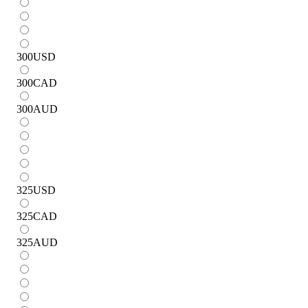
300
USD
300
CAD
300
AUD
325
USD
325
CAD
325
AUD