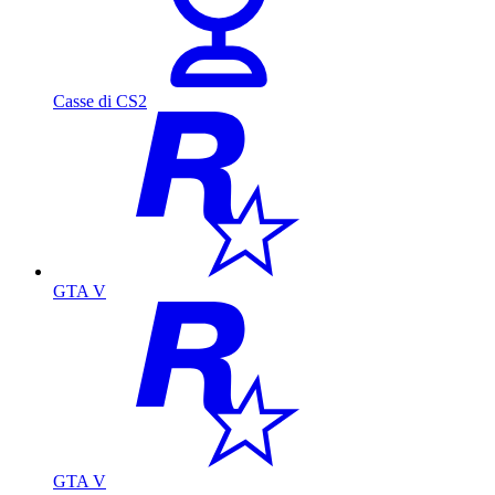
Casse di CS2
GTA V
GTA V