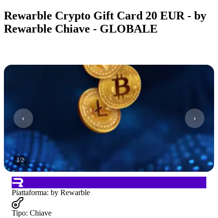
Rewarble Crypto Gift Card 20 EUR - by
Rewarble Chiave - GLOBALE
1
/
2
Piattaforma
:
by Rewarble
Tipo
:
Chiave