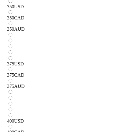
350
USD
350
CAD
350
AUD
375
USD
375
CAD
375
AUD
400
USD