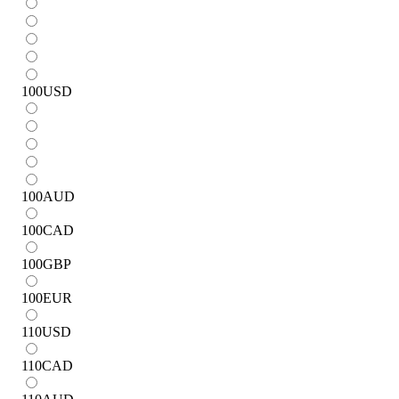
100
USD
100
AUD
100
CAD
100
GBP
100
EUR
110
USD
110
CAD