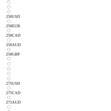
250
USD
250
EUR
250
CAD
250
AUD
250
GBP
275
USD
275
CAD
275
AUD