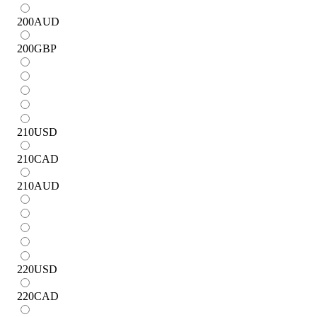
200
AUD
200
GBP
210
USD
210
CAD
210
AUD
220
USD
220
CAD