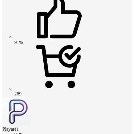
91%
269
Playarea