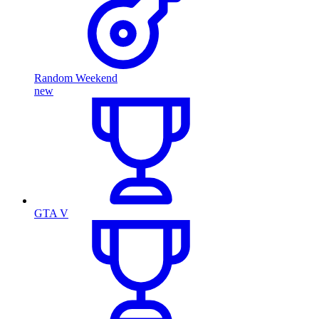
Random Weekend
new
GTA V