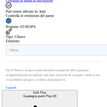
Consulta la guida di attivazione
Può essere attivato in:
italy
Controlla le restrizioni del paese
Regione
:
EUROPA
Tipo
:
Chiave
Edizione:
Sea of Thieves è un gioco action-adventure sui pirati che offre ai giocatori
un'opportunità unica di esplorare vasti mari, sia da soli che in gruppo. Anche se non
c'è un obiettivo nel gioco e sei libero di plasmare il tu ...
Espandi
G2A Plus
Guadagna punti Plus:
93