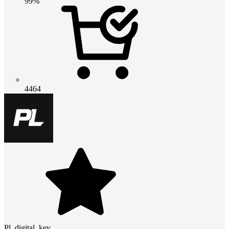
99%
4464
Pl_digital_key