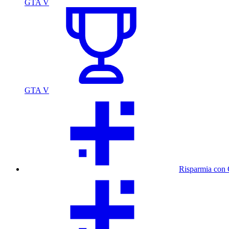
GTA V
GTA V
Risparmia con