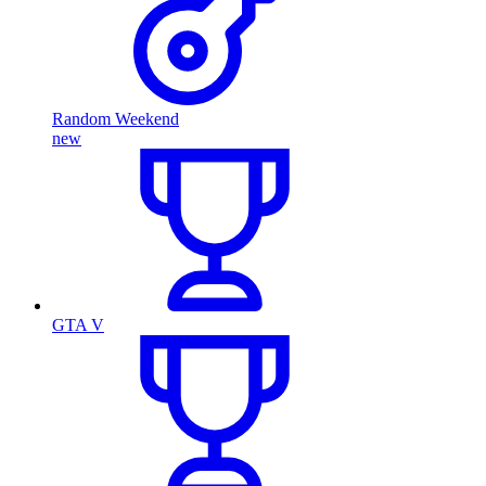
Random Weekend
new
GTA V