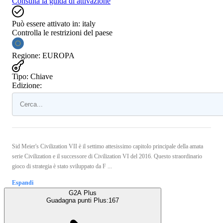
Consulta la guida di attivazione
Può essere attivato in:
italy
Controlla le restrizioni del paese
Regione
:
EUROPA
Tipo
:
Chiave
Edizione:
Sid Meier's Civilization VII è il settimo attesissimo capitolo principale della amata
serie Civilization e il successore di Civilization VI del 2016. Questo straordinario
gioco di strategia è stato sviluppato da F ...
Espandi
G2A Plus
Guadagna punti Plus:
167