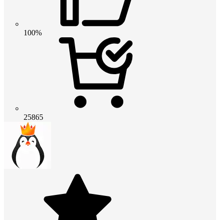
100%
25865