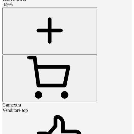
-
69
%
Gamextra
Venditore top