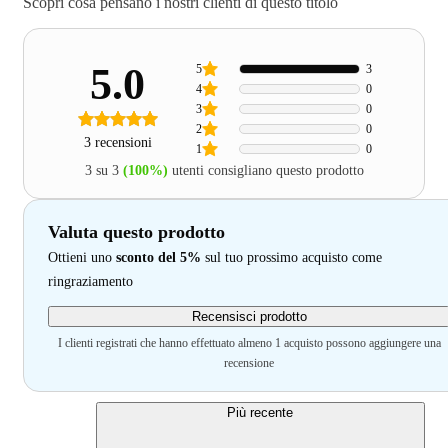
Scopri cosa pensano i nostri clienti di questo titolo
5.0
5
3
4
0
3
0
2
0
3 recensioni
1
0
3 su 3
(100%)
utenti consigliano questo prodotto
Valuta questo prodotto
Ottieni uno
sconto del 5%
sul tuo prossimo acquisto come
ringraziamento
Recensisci prodotto
I clienti registrati che hanno effettuato almeno 1 acquisto possono aggiungere una
recensione
Più recente