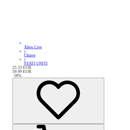
Xbox Live
•
Chiave
•
STATI UNITI
25.33
EUR
59.99
EUR
-
58
%