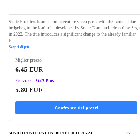
Loading...
Loading...
Loading...
Loading...
Loading
Sonic Frontiers is an action-adventure video game with the famous blue
hedgehog in the lead role, developed by Sonic Team and released by Sega
in 2022. The title introduces a significant change to the already familiar
fo...
Scopri di più
Miglior prezzo
6.45
EUR
Prezzo con
G2A Plus
5.80
EUR
Confronto dei prezzi
SONIC FRONTIERS CONFRONTO DEI PREZZI