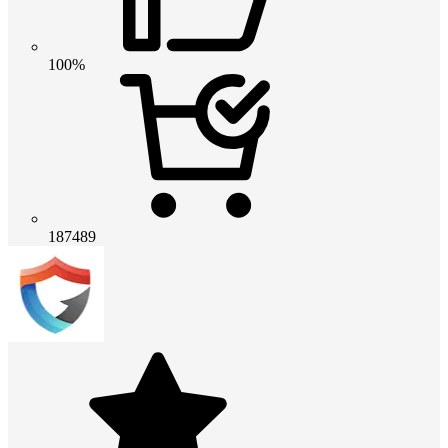
100%
187489