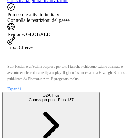
Consulta la guida di attivazione
Può essere attivato in:
italy
Controlla le restrizioni del paese
Regione
:
GLOBALE
Tipo
:
Chiave
Split Fiction è un'ottima sorpresa per tutti i fan che richiedono azione avanzata e
avventure uniche durante il gameplay. Il gioco è stato creato da Hazelight Studios e
pubblicato da Electronic Arts. È progettato esclus ...
Espandi
G2A Plus
Guadagna punti Plus:
137