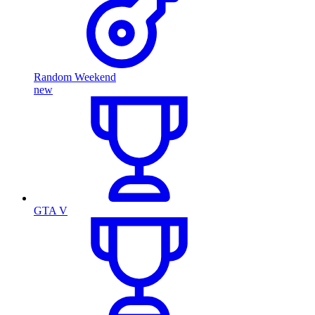
Random Weekend
new
GTA V