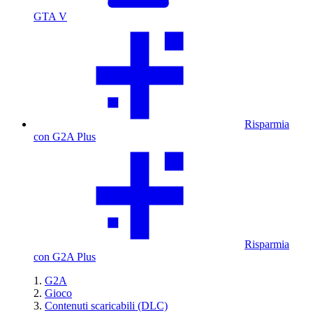
GTA V
Risparmia
con G2A Plus
Risparmia
con G2A Plus
G2A
Gioco
Contenuti scaricabili (DLC)