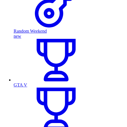
Random Weekend
new
GTA V