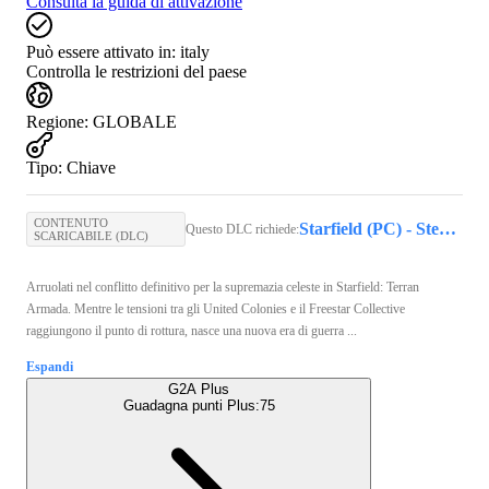
Consulta la guida di attivazione
Può essere attivato in:
italy
Controlla le restrizioni del paese
Regione
:
GLOBALE
Tipo
:
Chiave
CONTENUTO
Starfield (PC) - Steam Key - GLOBAL
Questo DLC richiede:
SCARICABILE (DLC)
Arruolati nel conflitto definitivo per la supremazia celeste in Starfield: Terran
Armada. Mentre le tensioni tra gli United Colonies e il Freestar Collective
raggiungono il punto di rottura, nasce una nuova era di guerra ...
Espandi
G2A Plus
Guadagna punti Plus:
75