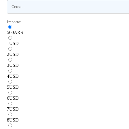
Importo:
500
ARS
1
USD
2
USD
3
USD
4
USD
5
USD
6
USD
7
USD
8
USD