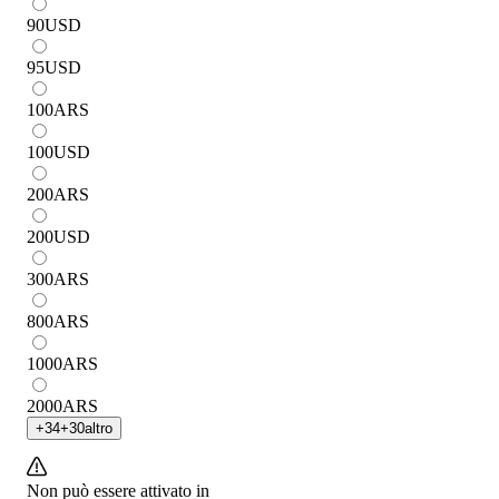
90
USD
95
USD
100
ARS
100
USD
200
ARS
200
USD
300
ARS
800
ARS
1000
ARS
2000
ARS
+
34
+
30
altro
Non può essere attivato in