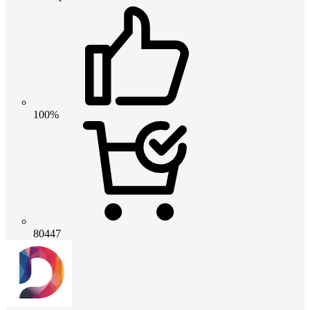
100%
80447