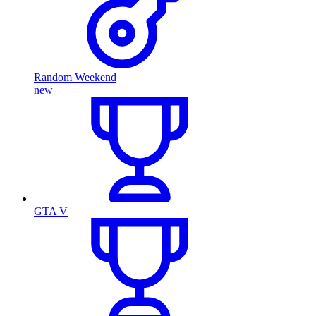
Random Weekend
new
GTA V