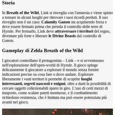
Storia
In
Breath of the Wild
, Link si risveglia con l'amnesia e viene spinto
a tornare in alcuni luoghi per ritrovare i suoi ricordi perduti. Il suo
risveglio non è un caso:
Calamity Ganon
sta acquisendo forza e
deve essere fermato prima che prenda il controllo delle terre di
Hyrule. Per fermarlo, Link deve
attraversare i territori
del regno,
diventare più forte e liberare
le Divine Beasts
dal controllo di
Ganon.
Gameplay di Zelda Breath of the Wild
I giocatori controllano il protagonista – Link – e si avventurano
nell'esplorazione dell'open-world di Hyrule. Il gioco spinge
delicatamente il giocatore a esplorare il mondo senza fornire
indicazioni precise su cosa fare o dove andare. Esplorare
liberamente i vasti territori ti permette di scoprire
luoghi
interessanti, segreti nascosti e enigmi
, oltre a darti la possibilità di
cercare oggetti collezionabili sparsi in giro. L'uso di certi mezzi di
trasporto, come scalare pareti montuose, e il combattimento
richiedono resistenza, che è limitata ma può essere potenziata più
avanti nel gioco.