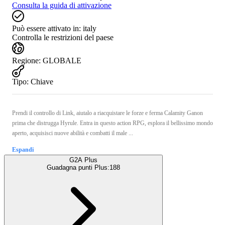
Consulta la guida di attivazione
Può essere attivato in:
italy
Controlla le restrizioni del paese
Regione
:
GLOBALE
Tipo
:
Chiave
Prendi il controllo di Link, aiutalo a riacquistare le forze e ferma Calamity Ganon
prima che distrugga Hyrule. Entra in questo action RPG, esplora il bellissimo mondo
aperto, acquisisci nuove abilità e combatti il male ...
Espandi
G2A Plus
Guadagna punti Plus:
188