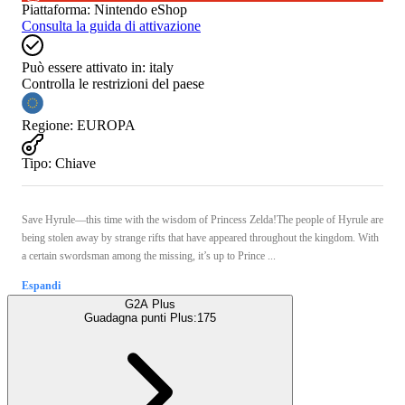
Piattaforma
:
Nintendo eShop
Consulta la guida di attivazione
Può essere attivato in:
italy
Controlla le restrizioni del paese
Regione
:
EUROPA
Tipo
:
Chiave
Save Hyrule—this time with the wisdom of Princess Zelda!The people of Hyrule are
being stolen away by strange rifts that have appeared throughout the kingdom. With
a certain swordsman among the missing, it’s up to Prince ...
Espandi
G2A Plus
Guadagna punti Plus:
175