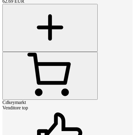
62.69
EUR
Cdkeymarkt
Venditore top