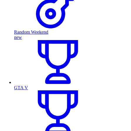
Random Weekend
new
GTA V