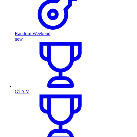
Random Weekend
new
GTA V