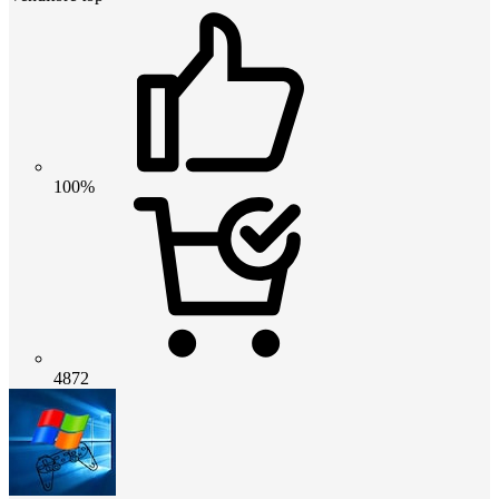
100%
4872