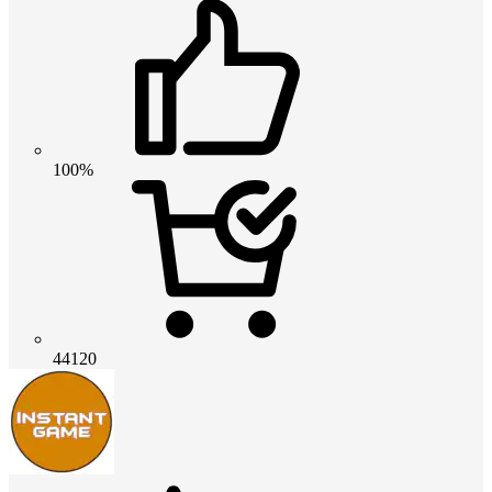
100%
44120