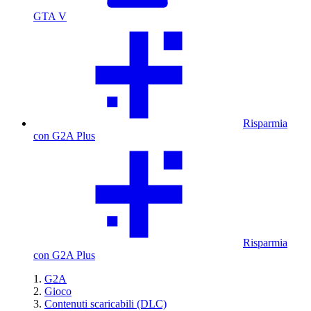
GTA V
Risparmia
con G2A Plus
Risparmia
con G2A Plus
G2A
Gioco
Contenuti scaricabili (DLC)