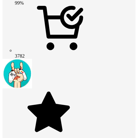
99%
3782