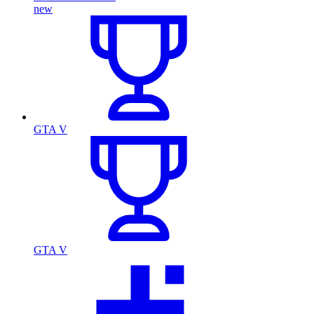
new
GTA V
GTA V