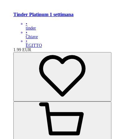
Tinder Platinum 1 settimana
•
tinder
•
Chiave
•
EGITTO
1.99
EUR