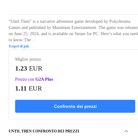
Loading...
Loading...
Loading...
Loading...
Loading
“Until Then” is a narrative adventure game developed by Polychroma
Games and published by Maximum Entertainment. The game was release
on June 25, 2024, and is available on Steam for PC. Here’s what you nee
to know:The ...
Scopri di più
Miglior prezzo
1.23
EUR
Prezzo con
G2A Plus
1.11
EUR
Confronto dei prezzi
UNTIL THEN CONFRONTO DEI PREZZI