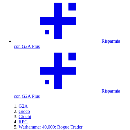
Risparmia
con G2A Plus
Risparmia
con G2A Plus
G2A
Gioco
Giochi
RPG
Warhammer 40,000: Rogue Trader