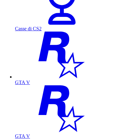
Casse di CS2
GTA V
GTA V