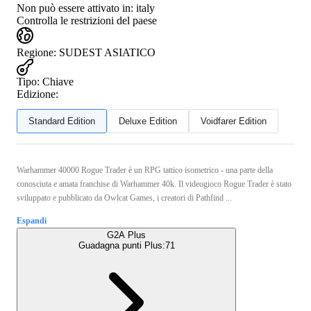
Non può essere attivato in:
italy
Controlla le restrizioni del paese
Regione
:
SUDEST ASIATICO
Tipo
:
Chiave
Edizione:
Standard Edition
Deluxe Edition
Voidfarer Edition
Warhammer 40000 Rogue Trader è un RPG tattico isometrico - una parte della
conosciuta e amata franchise di Warhammer 40k. Il videogioco Rogue Trader è stato
sviluppato e pubblicato da Owlcat Games, i creatori di Pathfind ...
Espandi
G2A Plus
Guadagna punti Plus:
71