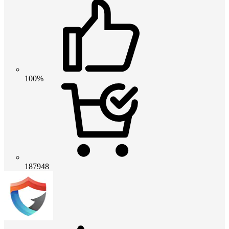
100%
187948