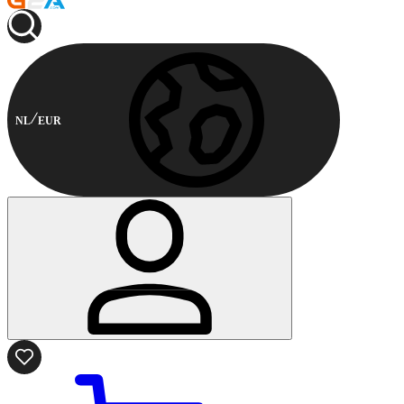
NL
EUR