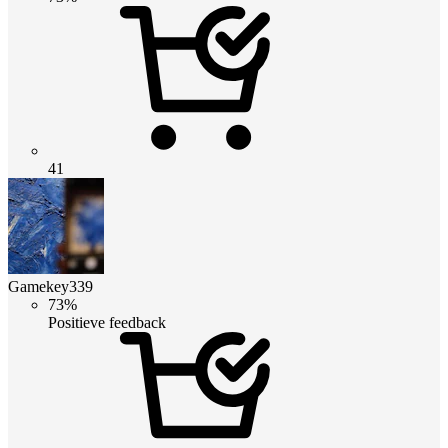
41
Gamekey339
73%
Positieve feedback