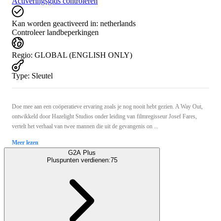
Activeringsgids controleren
Kan worden geactiveerd in:
netherlands
Controleer landbeperkingen
Regio
:
GLOBAL (ENGLISH ONLY)
Type
:
Sleutel
Doe mee aan een coöperatieve ervaring zoals je nog nooit hebt gezien. A Way Out,
ontwikkeld door Hazelight Studios onder leiding van filmregisseur Josef Fares,
vertelt het verhaal van twee mannen die uit de gevangenis on ...
Meer lezen
G2A Plus
Pluspunten verdienen:
75