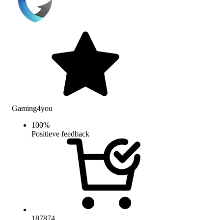
Gaming4you
100
%
Positieve feedback
187874