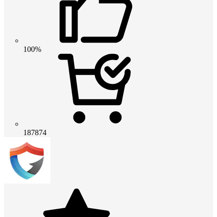
100%
187874