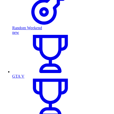
Random Weekend
new
GTA V