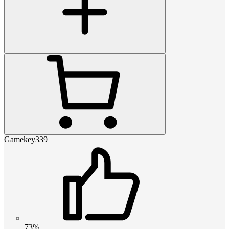
Gamekey339
73%