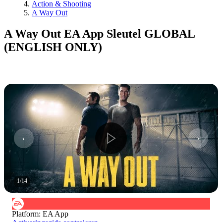
Action & Shooting
A Way Out
A Way Out EA App Sleutel GLOBAL
(ENGLISH ONLY)
1
/
14
Platform
:
EA App