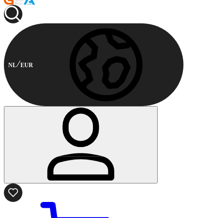
NL
EUR