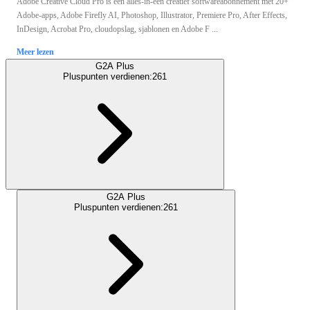
Adobe Creative Cloud Pro is een alles-in-één creatief softwareabonnement met 20+
Adobe-apps, Adobe Firefly AI, Photoshop, Illustrator, Premiere Pro, After Effects,
InDesign, Acrobat Pro, cloudopslag, sjablonen en Adobe F ...
Meer lezen
G2A Plus
Pluspunten verdienen:
261
G2A Plus
Pluspunten verdienen:
261