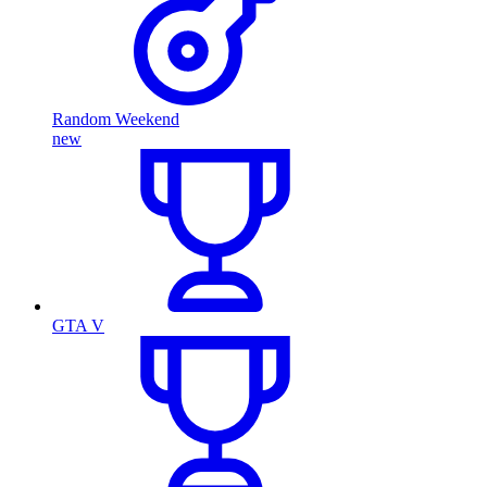
Random Weekend
new
GTA V