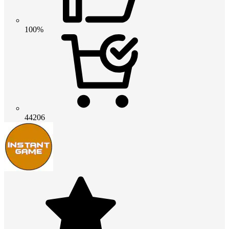
100%
44206