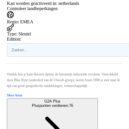
Kan worden geactiveerd in:
netherlands
Controleer landbeperkingen
Regio
:
EMEA
Type
:
Sleutel
Edition:
Ontdek hoe je kunt floreren tijdens de beroemde industriële revolutie. Ontwikkeld
door Blue Byte (onderdeel van de Ubisoft-groep), neemt Anno 1800 je mee naar de
tijd van grote geografische ontdekkingen, wetenschappelijk ...
Meer lezen
G2A Plus
Pluspunten verdienen:
76