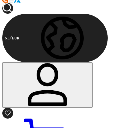
NL
EUR