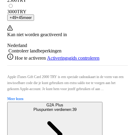
2500
TRY
3000
TRY
+
49
+
45
meer
Kan niet worden geactiveerd in
Nederland
Controleer landbeperkingen
Hoe te activeren
Activeringsgids controleren
Apple iTunes Gift Card 2000 TRY is een speciale cadeaukaart in de vorm van een
inwisselbare code die je kunt gebruiken om extra saldo toe te voegen aan het
gekozen Apple-account. Je kunt hem voor jezelf gebruiken of aan ...
Meer lezen
G2A Plus
Pluspunten verdienen:
39