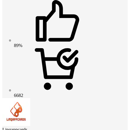
89%
6682
Linqappcards