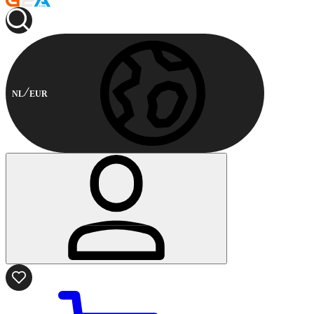
NL
EUR