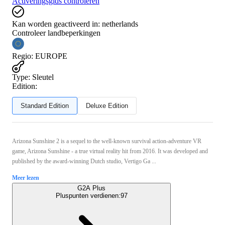
Activeringsgids controleren
Kan worden geactiveerd in:
netherlands
Controleer landbeperkingen
Regio
:
EUROPE
Type
:
Sleutel
Edition:
Standard Edition
Deluxe Edition
Arizona Sunshine 2 is a sequel to the well-known survival action-adventure VR
game, Arizona Sunshine - a true virtual reality hit from 2016. It was developed and
published by the award-winning Dutch studio, Vertigo Ga ...
Meer lezen
G2A Plus
Pluspunten verdienen:
97