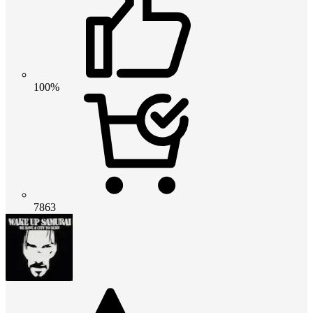
100%
7863