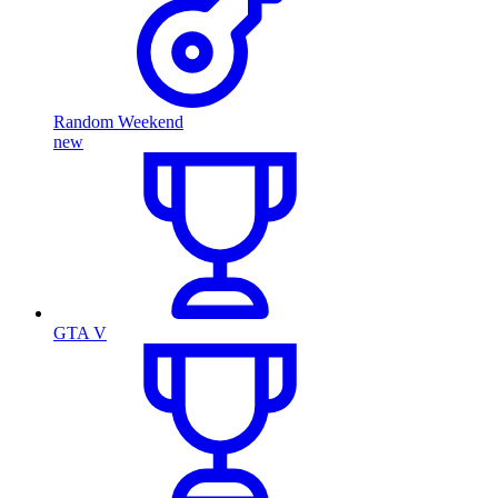
Random Weekend
new
GTA V