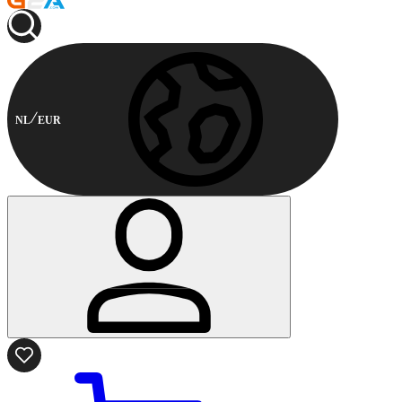
NL
EUR