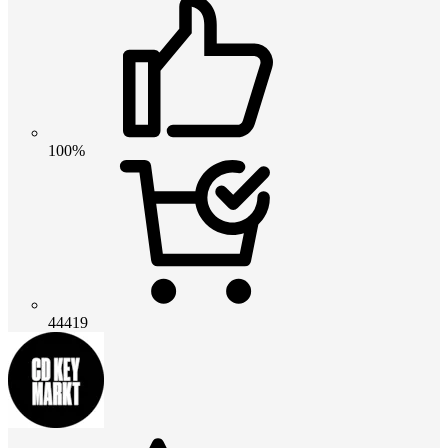
100%
44419