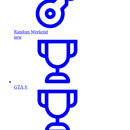
Random Weekend
new
GTA V