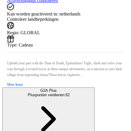
Activeringsgids controleren
Kan worden geactiveerd in:
netherlands
Controleer landbeperkingen
Regio
:
GLOBAL
Type
:
Cadeau
Uphold your pact with the Titan of Death, Epimetheus! Fight, climb and solve your
way through a twisted tower as three unique adventurers, on a mission to save their
village from impending doom!Three heroic explorers ...
Meer lezen
G2A Plus
Pluspunten verdienen:
62