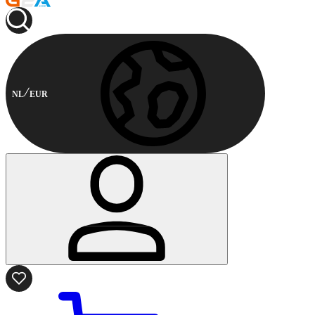
NL
EUR