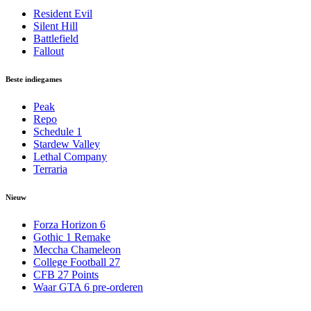
Resident Evil
Silent Hill
Battlefield
Fallout
Beste indiegames
Peak
Repo
Schedule 1
Stardew Valley
Lethal Company
Terraria
Nieuw
Forza Horizon 6
Gothic 1 Remake
Meccha Chameleon
College Football 27
CFB 27 Points
Waar GTA 6 pre-orderen