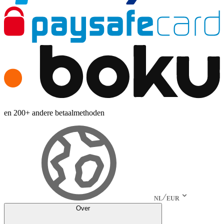
en 200+ andere betaalmethoden
NL
EUR
Over