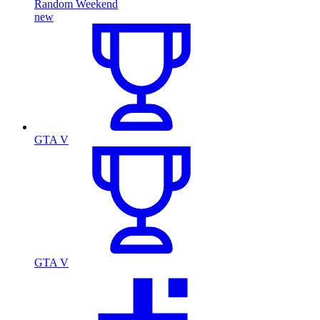
Random Weekend
new
GTA V
GTA V