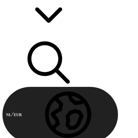
NL
EUR