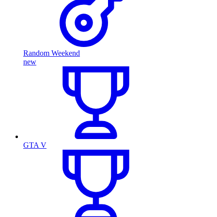
Random Weekend
new
GTA V