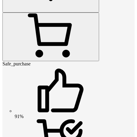
Safe_purchase
91%