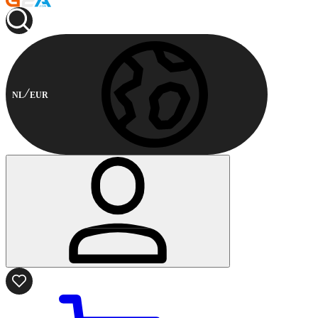
NL
EUR