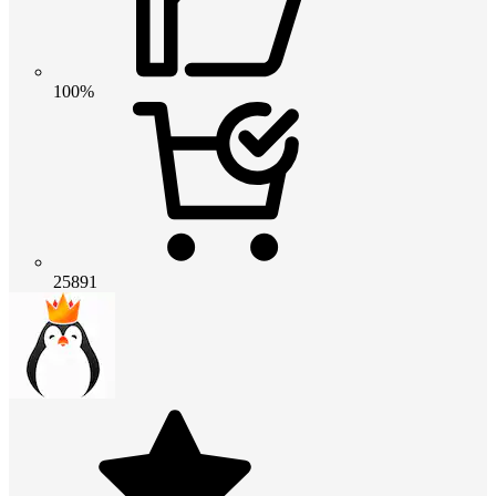
100%
25891