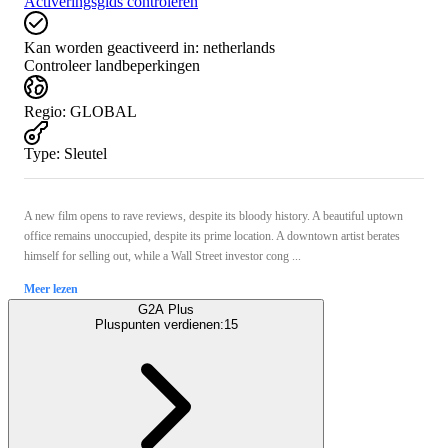
Activeringsgids controleren
Kan worden geactiveerd in:
netherlands
Controleer landbeperkingen
Regio
:
GLOBAL
Type
:
Sleutel
A new film opens to rave reviews, despite its bloody history. A beautiful uptown
office remains unoccupied, despite its prime location. A downtown artist berates
himself for selling out, while a Wall Street investor cong ...
Meer lezen
G2A Plus
Pluspunten verdienen:
15