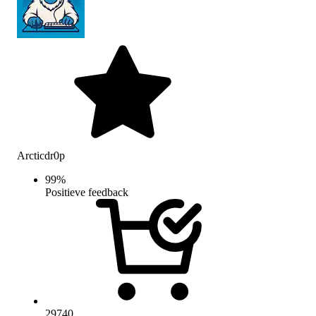
Arcticdr0p
99
%
Positieve feedback
29740