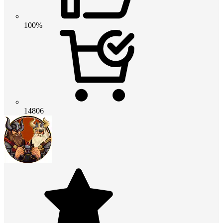
100%
14806