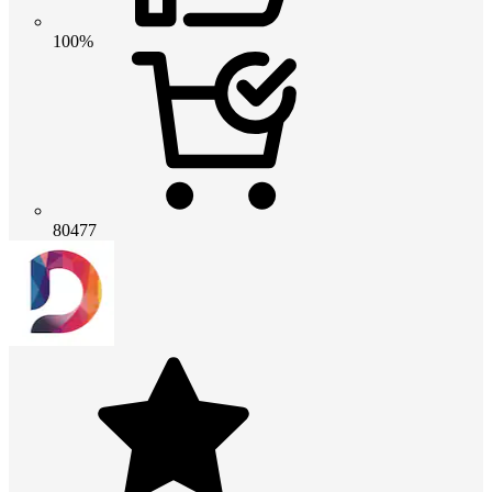
100%
80477