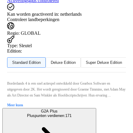
Activeringsgids controleren
Kan worden geactiveerd in:
netherlands
Controleer landbeperkingen
Regio
:
GLOBAL
Type
:
Sleutel
Edition:
Standard Edition
Deluxe Edition
Super Deluxe Edition
Borderlands 4 is een snel actiespel ontwikkeld door Gearbox Software en
uitgegeven door 2K. Het wordt geregisseerd door Graeme Timmins, met Adam May
als Art Director en Sam Winkler als Hoofdscriptschrijver. Hun ervaring ...
Meer lezen
G2A Plus
Pluspunten verdienen:
171