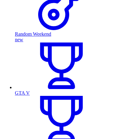
Random Weekend
new
GTA V