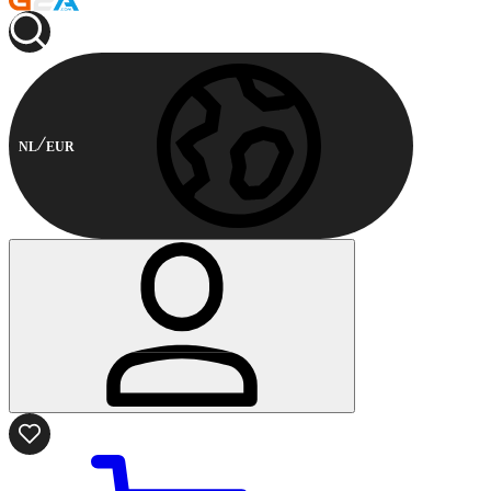
NL
EUR