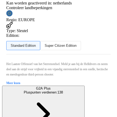
Kan worden geactiveerd in:
netherlands
Controleer landbeperkingen
Regio
:
EUROPE
Type
:
Sleutel
Edition:
Standard Edition
Super Citizen Edition
Het Laatste Offensief van het Sterrenstelsel. Meld je aan bij de Helldivers en neem
deel aan de strijd voor vrijheid in een vijandig sterrenstelsel in een snelle, hectische
en meedogenloze third-person shooter.
Meer lezen
G2A Plus
Pluspunten verdienen:
138