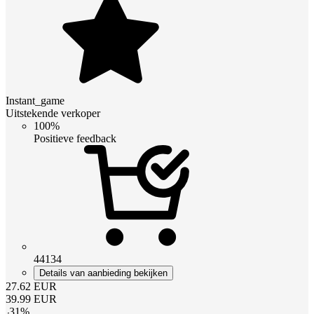
Instant_game
Uitstekende verkoper
100%
Positieve feedback
44134
Details van aanbieding bekijken
27.62
EUR
39.99
EUR
-
31
%