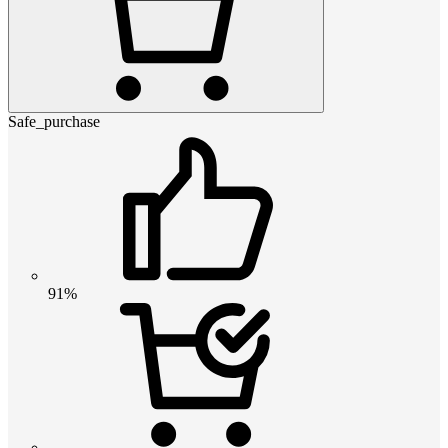
Safe_purchase
91%