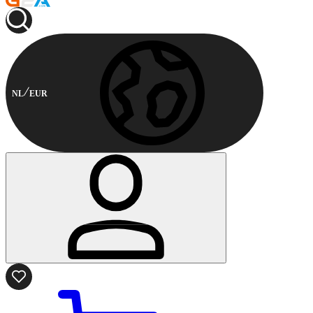
NL
EUR