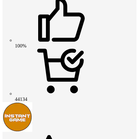
100%
44134