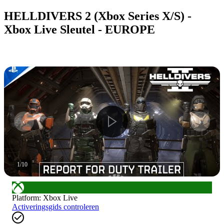
HELLDIVERS 2 (Xbox Series X/S) -
Xbox Live Sleutel - EUROPE
1
/
10
Platform
:
Xbox Live
Activeringsgids controleren