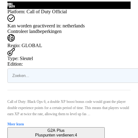
Platform
:
Call of Duty Official
Kan worden geactiveerd in:
netherlands
Controleer landbeperkingen
Regio
:
GLOBAL
Type
:
Sleutel
Edition:
Call of Duty: Black Ops 6, a double XP boost bonus code would grant the player
double experience points for a certain period of time. This means that players would
earn XP at twice the rate, allowing them to level up fas ...
Meer lezen
G2A Plus
Pluspunten verdienen:
4