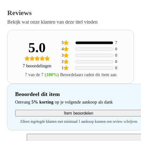
Reviews
Bekijk wat onze klanten van deze titel vinden
5.0
5
7
4
0
3
0
2
0
7 beoordelingen
1
0
7 van de 7
(100%)
Beoordelaars raden dit item aan
Beoordeel dit item
Ontvang
5% korting
op je volgende aankoop als dank
Item beoordelen
Alleen ingelogde klanten met minimaal 1 aankoop kunnen een review schrijven