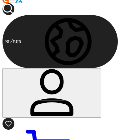
NL
EUR