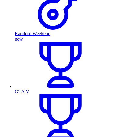
Random Weekend
new
GTA V