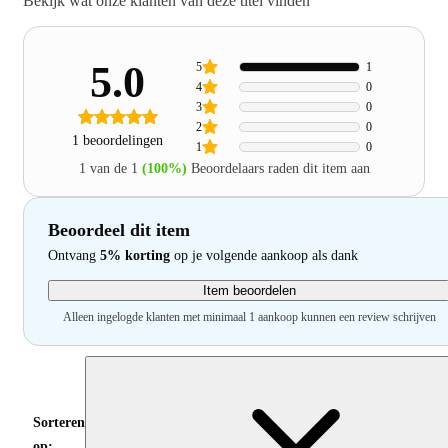
Bekijk wat onze klanten van deze titel vinden
5.0
5
1
4
0
3
0
2
0
1 beoordelingen
1
0
1 van de 1
(100%)
Beoordelaars raden dit item aan
Beoordeel dit item
Ontvang
5% korting
op je volgende aankoop als dank
Item beoordelen
Alleen ingelogde klanten met minimaal 1 aankoop kunnen een review schrijven
Sorteren
op: