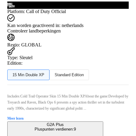
Platform
:
Call of Duty Official
Kan worden geactiveerd in:
netherlands
Controleer landbeperkingen
Regio
:
GLOBAL
Type
:
Sleutel
Edition:
15 Min Double XP
Standard Edition
Includes:Cold Trail Operator Skin 15 Min Double XPAbout the game:Developed by
Treyarch and Raven, Black Ops 6 presents a spy action thriller set in the turbulent
early 1990s, characterized by significant global politi ...
Meer lezen
G2A Plus
Pluspunten verdienen:
9