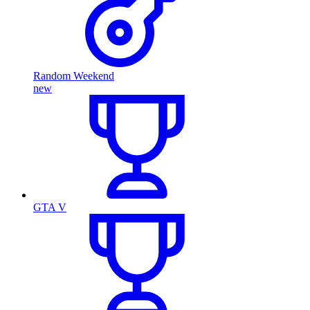
Random Weekend
new
GTA V