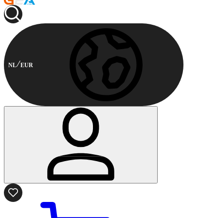
NL
EUR