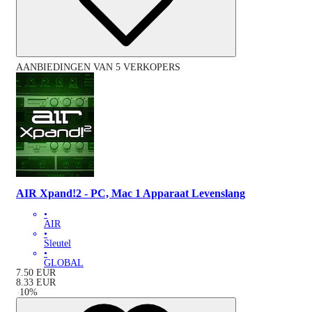
AANBIEDINGEN VAN 5 VERKOPERS
AIR Xpand!2 - PC, Mac 1 Apparaat Levenslang
•
AIR
•
Sleutel
•
GLOBAL
7.50
EUR
8.33
EUR
-
10
%