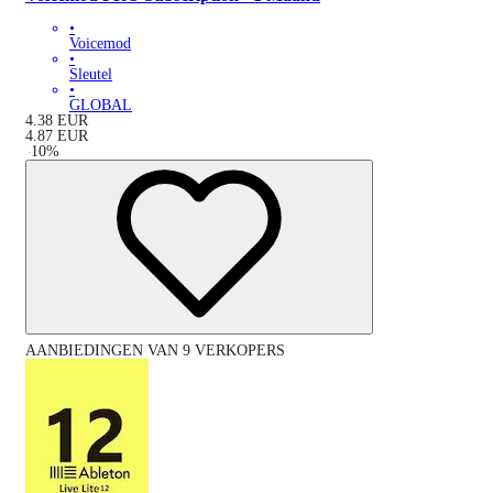
•
Voicemod
•
Sleutel
•
GLOBAL
4.38
EUR
4.87
EUR
-
10
%
AANBIEDINGEN VAN 9 VERKOPERS