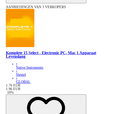
AANBIEDINGEN VAN 3 VERKOPERS
Komplete 15 Select - Electronic PC, Mac 1 Apparaat
Levenslang
•
Native Instruments
•
Sleutel
•
GLOBAL
1.76
EUR
1.96
EUR
-
10
%