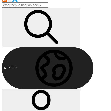
NL
EUR