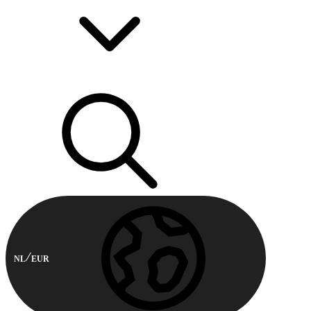
NL
EUR