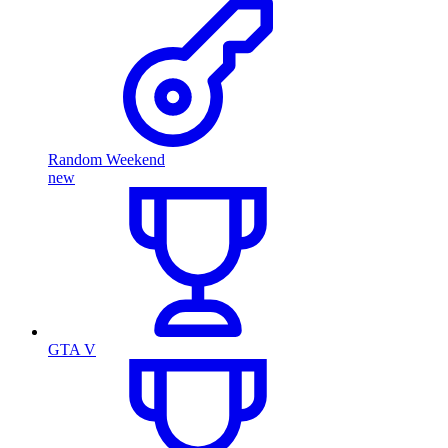
Random Weekend
new
GTA V