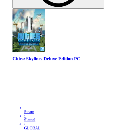
Cities: Skylines Deluxe Edition PC
Steam
•
Sleutel
•
GLOBAL