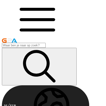
NL
EUR