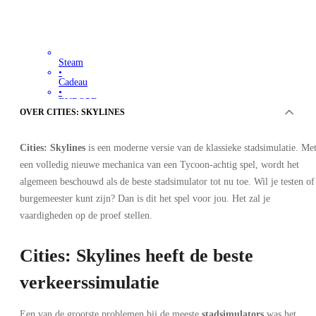
Steam
•
Cadeau
•
EUROPE
35.00
EUR
OVER CITIES: SKYLINES
Cities: Skylines
is een moderne versie van de klassieke stadsimulatie. Me
een volledig nieuwe mechanica van een Tycoon-achtig spel, wordt het
algemeen beschouwd als de beste stadsimulator tot nu toe. Wil je testen of
burgemeester kunt zijn? Dan is dit het spel voor jou. Het zal je
vaardigheden op de proef stellen.
Cities: Skylines heeft de beste
verkeerssimulatie
Een van de grootste problemen bij de meeste
stadsimulators
was het