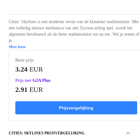
Loading...
Loading...
Loading...
Loading...
Loading
Cities: Skylines is een moderne versie van de klassieke stadsimulatie. Met
een volledig nieuwe mechanica van een Tycoon-achtig spel, wordt het
algemeen beschouwd als de beste stadsimulator tot nu toe. Wil je testen of
je...
Meer lezen
Beste prijs
3.24
EUR
Prijs met
G2A Plus
2.91
EUR
Prijsvergelijking
CITIES: SKYLINES PRIJSVERGELIJKING