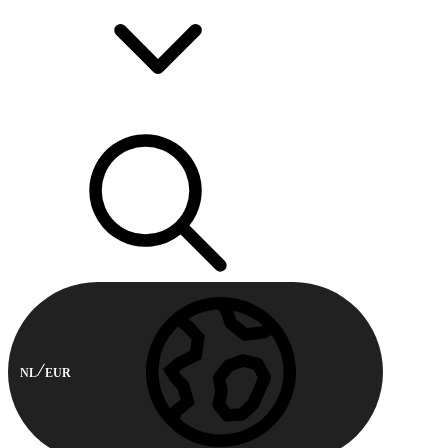
NL
EUR