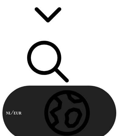
NL
EUR