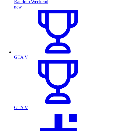
Random Weekend
new
GTA V
GTA V