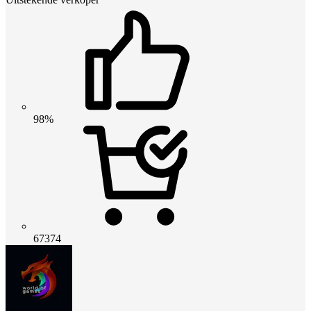
98%
67374