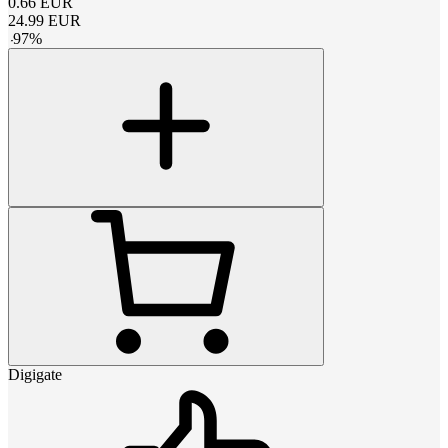
0.66
EUR
24.99
EUR
-
97
%
Digigate