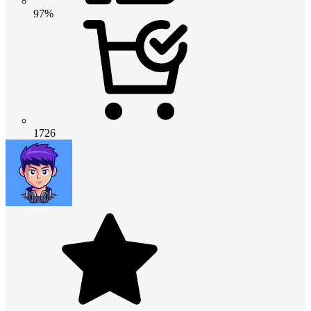
97%
1726