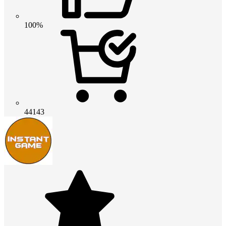
100%
44143