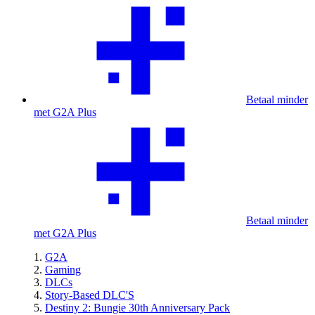
Betaal minder
met G2A Plus
Betaal minder
met G2A Plus
G2A
Gaming
DLCs
Story-Based DLC'S
Destiny 2: Bungie 30th Anniversary Pack