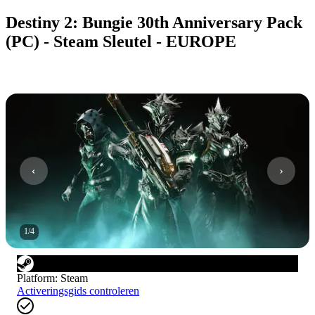
Destiny 2: Bungie 30th Anniversary Pack
(PC) - Steam Sleutel - EUROPE
1
/
4
Platform
:
Steam
Activeringsgids controleren