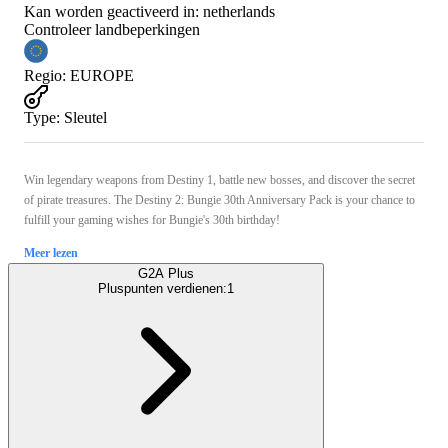
Kan worden geactiveerd in:
netherlands
Controleer landbeperkingen
Regio
:
EUROPE
Type
:
Sleutel
Win legendary weapons from Destiny 1, battle new bosses, and discover the secret
of pirate treasures. The Destiny 2: Bungie 30th Anniversary Pack is your chance to
fulfill your gaming wishes for Bungie's 30th birthday!
Meer lezen
G2A Plus
Pluspunten verdienen:
1