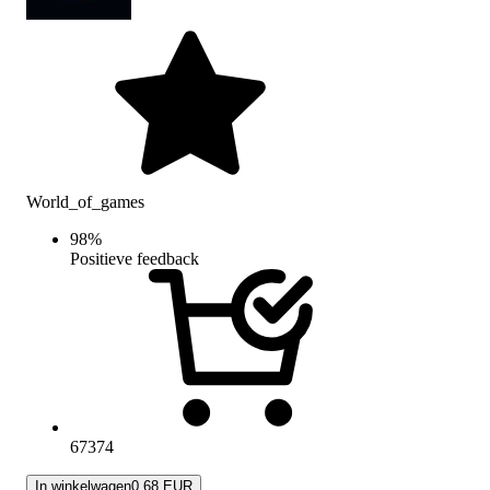
World_of_games
98
%
Positieve feedback
67374
In winkelwagen
0.68 EUR