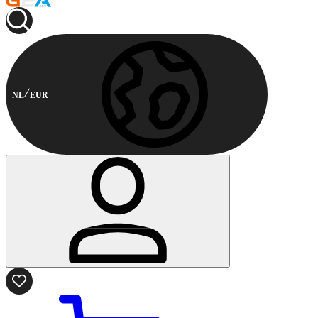
NL
EUR